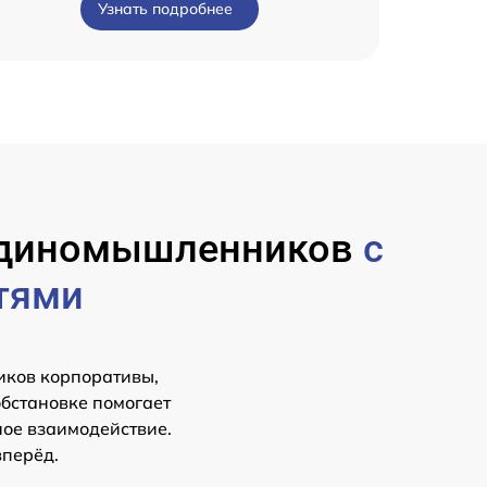
Узнать подробнее
 единомышленников
с
тями
иков корпоративы,
обстановке помогает
ное взаимодействие.
вперёд.