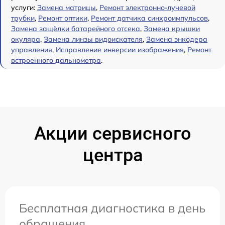
услуги:
Замена матрицы
,
Ремонт электронно-лучевой
трубки
,
Ремонт оптики
,
Ремонт датчика синхроимпульсов
,
Замена защёлки батарейного отсека
,
Замена крышки
окуляра
,
Замена линзы видоискателя
,
Замена энкодера
управления
,
Исправление инверсии изображения
,
Ремонт
встроенного дальнометра
.
Акции сервисного
центра
Бесплатная диагностика в день
обращения