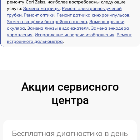
ремонту Carl Zeiss, наиболее востребованы следующие
услуги:
Замена матрицы
,
Ремонт электронно-лучевой
трубки
,
Ремонт оптики
,
Ремонт датчика синхроимпульсов
,
Замена защёлки батарейного отсека
,
Замена крышки
окуляра
,
Замена линзы видоискателя
,
Замена энкодера
управления
,
Исправление инверсии изображения
,
Ремонт
встроенного дальнометра
.
Акции сервисного
центра
Бесплатная диагностика в день