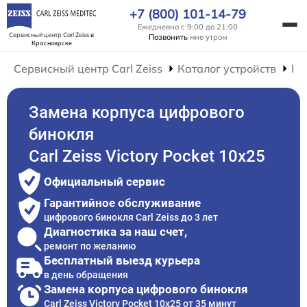
+7 (800) 101-14-79
Ежедневно с 9:00 до 21:00
Сервисный центр Carl Zeiss
в
Позвонить
мне утром
Красноярске
Сервисный центр Carl Zeiss
Каталог устройств
Ре
Замена корпуса цифрового
бинокля
Carl Zeiss Victory Pocket 10x25
Официальный сервис
Гарантийное обслуживание
цифрового бинокля Carl Zeiss до 3 лет
Диагностика за наш счет,
ремонт по желанию
Бесплатный выезд курьера
в день обращения
Замена корпуса цифрового бинокля
Carl Zeiss Victory Pocket 10x25 от 35 минут