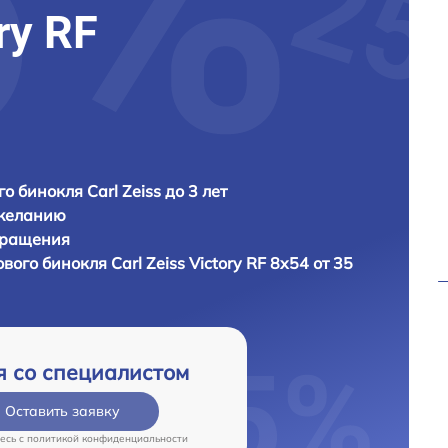
ry RF
о бинокля Carl Zeiss до 3 лет
 желанию
бращения
ового бинокля
Carl Zeiss Victory RF 8x54 от 35
я со специалистом
Оставить заявку
есь c
политикой конфиденциальности