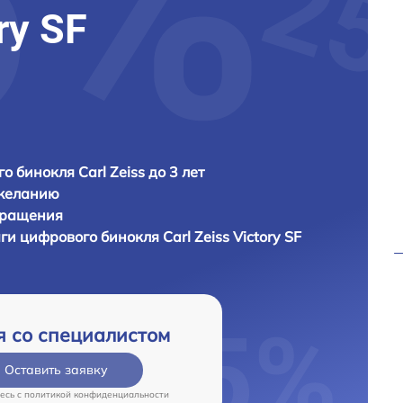
ry SF
о бинокля Carl Zeiss до 3 лет
 желанию
бращения
аги цифрового бинокля
Carl Zeiss Victory SF
я со специалистом
Оставить заявку
есь c
политикой конфиденциальности