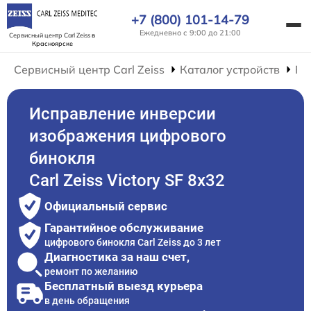
+7 (800) 101-14-79
Ежедневно с 9:00 до 21:00
Сервисный центр Carl Zeiss
в
Красноярске
Сервисный центр Carl Zeiss
Каталог устройств
Ре
Исправление инверсии
изображения цифрового
бинокля
Carl Zeiss Victory SF 8x32
Официальный сервис
Гарантийное обслуживание
цифрового бинокля Carl Zeiss до 3 лет
Диагностика за наш счет,
ремонт по желанию
Бесплатный выезд курьера
в день обращения