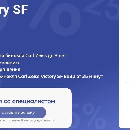
ry SF
о бинокля Carl Zeiss до 3 лет
 желанию
бращения
бинокля
Carl Zeiss Victory SF 8x32 от 35 минут
я со специалистом
Оставить заявку
есь c
политикой конфиденциальности