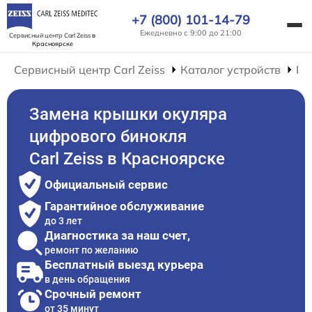
+7 (800) 101-14-79
Ежедневно с 9:00 до 21:00
Сервисный центр Carl Zeiss
в
Красноярске
Сервисный центр Carl Zeiss
Каталог устройств
Ре
Замена крышки окуляра
цифрового бинокля
Carl Zeiss в Красноярске
Официальный сервис
Гарантийное обслуживание
до 3 лет
Диагностика за наш счет,
ремонт по желанию
Бесплатный выезд курьера
в день обращения
Срочный ремонт
от 35 минут