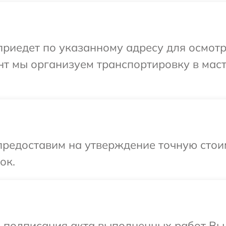
едет по указанному адресу для осмотра 
т мы организуем транспортировку в маст
редоставим на утверждение точную стоим
ок.
и подписания акта выполненных работ В